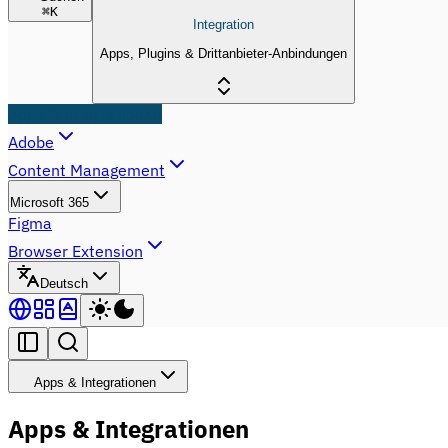
⌘
K
Integration
Apps, Plugins & Drittanbieter-Anbindungen
Apps & Integrationen
Adobe
Content Management
Microsoft 365
Figma
Browser Extension
Deutsch
Apps & Integrationen
Apps & Integrationen