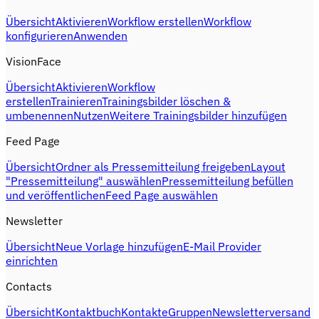
Übersicht
Aktivieren
Workflow erstellen
Workflow
konfigurieren
Anwenden
VisionFace
Übersicht
Aktivieren
Workflow
erstellen
Trainieren
Trainingsbilder löschen &
umbenennen
Nutzen
Weitere Trainingsbilder hinzufügen
Feed Page
Übersicht
Ordner als Pressemitteilung freigeben
Layout
"Pressemitteilung" auswählen
Pressemitteilung befüllen
und veröffentlichen
Feed Page auswählen
Newsletter
Übersicht
Neue Vorlage hinzufügen
E-Mail Provider
einrichten
Contacts
Übersicht
Kontaktbuch
Kontakte
Gruppen
Newsletterversand