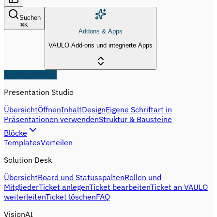
Suchen
⌘
K
Addons & Apps
VAULO Add-ons und integrierte Apps
Addons & Apps
Presentation Studio
Übersicht
Öffnen
Inhalt
Design
Eigene Schriftart in
Präsentationen verwenden
Struktur & Bausteine
Blöcke
Templates
Verteilen
Solution Desk
Übersicht
Board und Statusspalten
Rollen und
Mitglieder
Ticket anlegen
Ticket bearbeiten
Ticket an VAULO
weiterleiten
Ticket löschen
FAQ
VisionAI